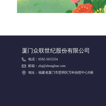
厦门众联世纪股份有限公司
电话：
0592-5655554
邮箱：
zlsj@zhonglian.com
地址：
福建省厦门市思明区万科创想中心B座