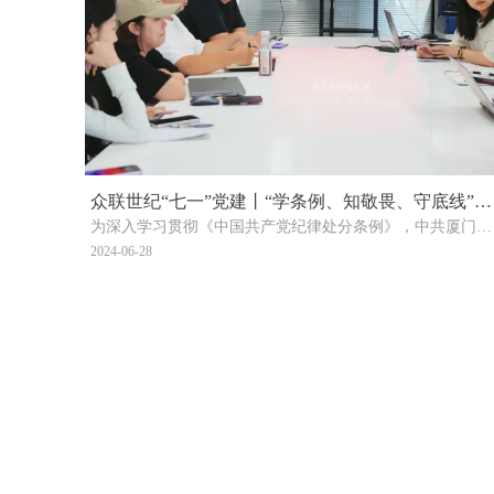
众联世纪“七一”党建丨“学条例、知敬畏、守底线”主
为深入学习贯彻《中国共产党纪律处分条例》，中共厦门众
题党日活动
联世纪股份有限公司支部委员会值“七一”建党节来临之际，
2024-06-28
组织开展“学条例、知敬畏、守底线”主题党日活动。