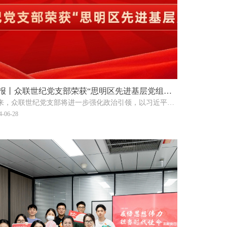
报丨众联世纪党支部荣获“思明区先进基层党组
来，众联世纪党支部将进一步强化政治引领，以习近平新
”
代中国特色社会主义思想为指导，不断完善党的组织建
4-06-28
，推动党员在技术攻关和产业升级中发挥表率作用，通过
质量党建引领新质生产力发展，为祖国的繁荣昌盛贡献做
更大贡献。