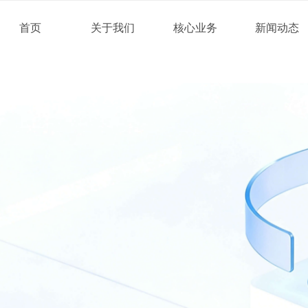
首页
关于我们
核心业务
新闻动态