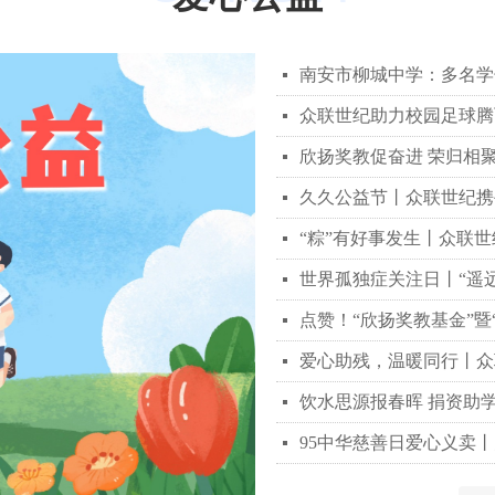
南安市柳城中学：多名学
넷
众联世纪助力校园足球腾
넷
넷
久久公益节丨众联世纪携
넷
“粽”有好事发生丨众联
넷
넷
넷
넷
넷
95中华慈善日爱心义卖
넷