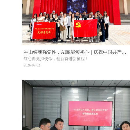
神山铸魂强党性，AI赋能颂初心｜庆祝中国共产党
红心向党担使命，创新奋进新征程！
成立105周年暨众联世纪党建系列活动
2026-07-02