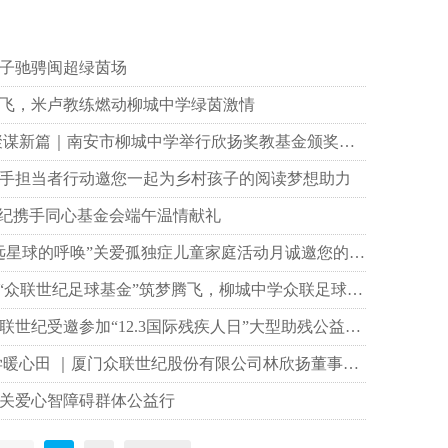
子驰骋闽超绿茵场
飞，米卢教练燃动柳城中学绿茵激情
欣扬奖教促奋进 荣归相聚谋新篇｜南安市柳城中学举行欣扬奖教基金颁奖仪式
手担当者行动邀您一起为乡村孩子的阅读梦想助力
世纪携手同心基金会端午温情献礼
世界孤独症关注日丨“遥远星球的呼唤”关爱孤独症儿童家庭活动月诚邀您的支持和加入
点赞！“欣扬奖教基金”暨“众联世纪足球基金”筑梦腾飞，柳城中学众联足球队夺冠
爱心助残，温暖同行丨众联世纪受邀参加“12.3国际残疾人日”大型助残公益活动
饮水思源报春晖 捐资助学暖心田 ｜厦门众联世纪股份有限公司林欣扬董事长捐赠百万，设立南安市柳城中学 “欣扬奖教基金”暨“众联世纪足球基金”
丨关爱心智障碍群体公益行